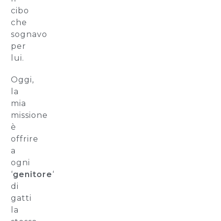
cibo
che
sognavo
per
lui.
Oggi,
la
mia
missione
è
offrire
a
ogni
‘
genitore
‘
di
gatti
la