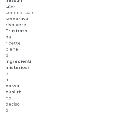
nessun
cibo
commerciale
sembrava
risolvere
.
Frustrato
da
ricette
piene
di
ingredienti
misteriosi
e
di
bassa
qualità
,
ho
deciso
di