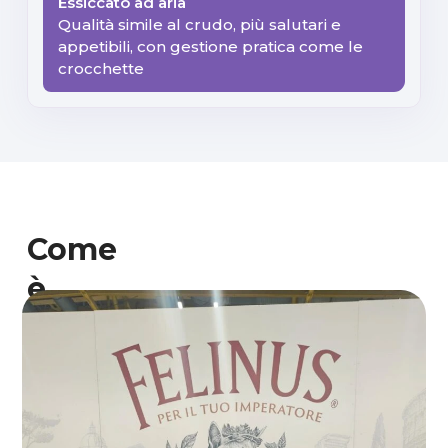
Qualità simile al crudo, più salutari e
appetibili, con gestione pratica come le
crocchette
Come
è
nata
Felinus
Felinus
nasce
da