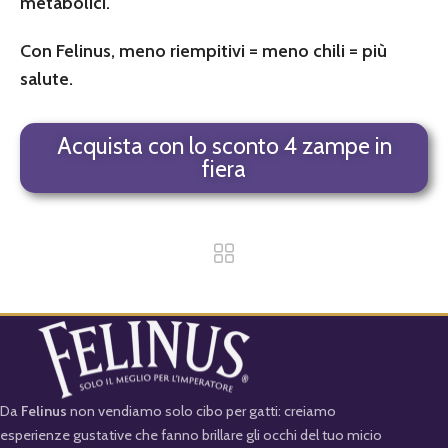
metabolici.
Con Felinus, meno riempitivi = meno chili = più
salute.
Acquista con lo sconto 4 zampe in
fiera
Da
Felinus
non vendiamo solo cibo per gatti: creiamo
esperienze gustative che fanno brillare gli occhi del tuo micio