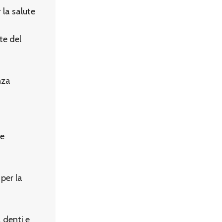
 la salute
te del
nza
he
 per la
, denti e