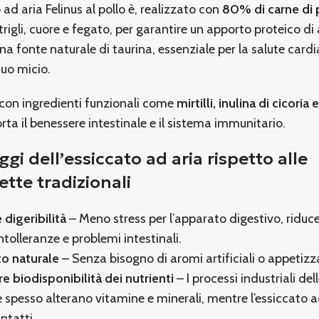
 ad aria Felinus al pollo è, realizzato con
80% di carne di 
trigli, cuore e fegato, per garantire un apporto proteico di 
una fonte naturale di taurina, essenziale per la salute card
 tuo micio.
 con ingredienti funzionali come
mirtilli, inulina di cicoria 
rta il benessere intestinale e il sistema immunitario.
ggi dell’essiccato ad aria rispetto alle
tte tradizionali
 digeribilità
– Meno stress per l’apparato digestivo, riduce
intolleranze e problemi intestinali.
to naturale
– Senza bisogno di aromi artificiali o appetizz
 biodisponibilità dei nutrienti
– I processi industriali del
 spesso alterano vitamine e minerali, mentre l’essiccato ad
ntatti.