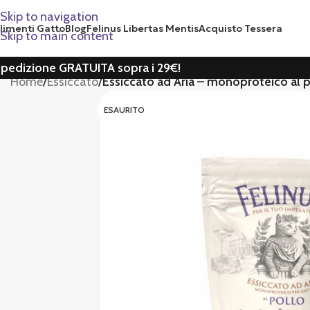
Skip to navigation
limenti Gatto
Blog
Felinus Libertas Mentis
Acquisto Tessera
Skip to main content
pedizione GRATUITA sopra i 29€!
Home
/
Essiccato
/
Essiccato ad Aria – monoproteico al 
ESAURITO