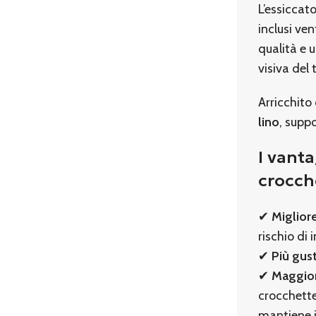
L’essiccato
inclusi ven
qualità e 
visiva del
Arricchito
lino
, suppo
I vanta
crocche
✔
Migliore
rischio di 
✔
Più gus
✔
Maggiore
crocchette
mantiene i