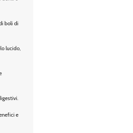
i boli di
lo lucido,
e
igestivi.
enefici e