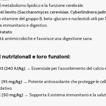
l metabolismo lipidico e la funzione cerebrale.
el lievito (Saccharomyces cerevisiae, Cyberlindnera jadin
 vitamine del gruppo B, beta-glucani e nucleotidi utili per 
a immunitario e digestivo.
dratato
tà antimicrobiche e favorisce una digestione sana.
 nutrizionali e loro funzioni:
D3 (240 IU/kg)
→ Essenziale per l’assorbimento del calcio e
E (95 mg/kg)
→ Potente antiossidante che protegge le cell
idativo.
C (50 mg/kg)
→ Supporta il sistema immunitario e la salut