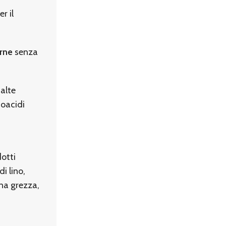
r il
arne
senza
alte
noacidi
dotti
di lino,
tina grezza,