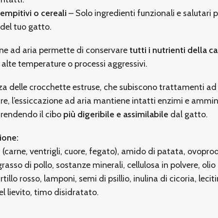
empitivi o cereali
– Solo ingredienti funzionali e salutari pe
del tuo gatto.
one ad aria permette di conservare
tutti i nutrienti della c
 alte temperature o processi aggressivi.
za delle crocchette estruse, che subiscono trattamenti ad 
e, l’essiccazione ad aria mantiene intatti enzimi e ammi
, rendendo il cibo
più digeribile e assimilabile
dal gatto.
ione:
(carne, ventrigli, cuore, fegato), amido di patata, ovopro
grasso di pollo, sostanze minerali, cellulosa in polvere, olio 
irtillo rosso, lamponi, semi di psillio, inulina di cicoria, leci
l lievito, timo disidratato.