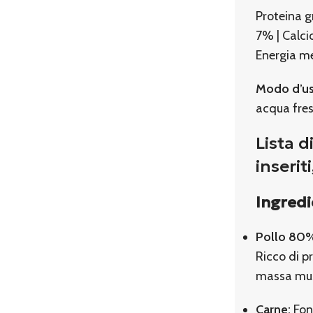
Proteina g
7% | Calci
Energia me
Modo d’us
acqua fres
Lista d
inserit
Ingredi
Pollo 80% 
Ricco di p
massa musc
Carne:
Font