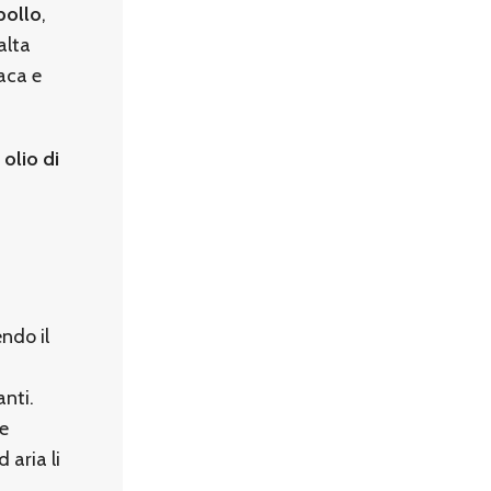
pollo
,
alta
iaca e
e olio di
ndo il
anti.
le
 aria li