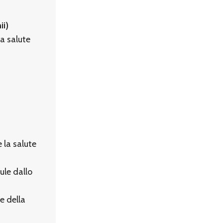
ii)
la salute
 la salute
ule dallo
e della