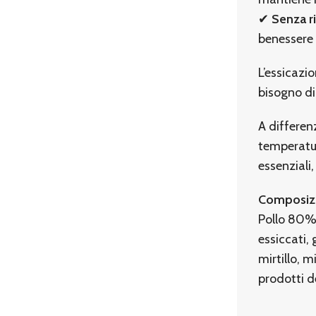
✔
Senza ri
benessere 
L’essicazi
bisogno di
A differen
temperatur
essenziali
Composiz
Pollo 80% 
essiccati, 
mirtillo, m
prodotti de