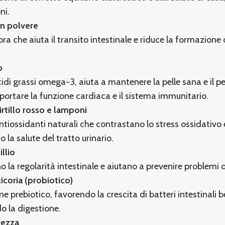
ni.
in polvere
bra che aiuta il transito intestinale e riduce la formazione d
o
cidi grassi omega-3, aiuta a mantenere la pelle sana e il pe
pportare la funzione cardiaca e il sistema immunitario.
mirtillo rosso e lamponi
antiossidanti naturali che contrastano lo stress ossidativo 
 la salute del tratto urinario.
illio
o la regolarità intestinale e aiutano a prevenire problemi d
cicoria (probiotico)
e prebiotico, favorendo la crescita di batteri intestinali b
o la digestione.
rezza