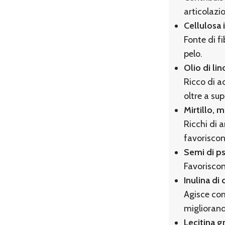
articolazio
Cellulosa 
Fonte di fi
pelo.
Olio di lin
Ricco di a
oltre a su
Mirtillo, 
Ricchi di 
favoriscono
Semi di ps
Favoriscon
Inulina di 
Agisce com
migliorand
Lecitina g