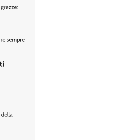
 grezze:
iare sempre
ti
 della