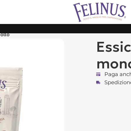
pollo
Essic
mono
Paga anch
Spedizion