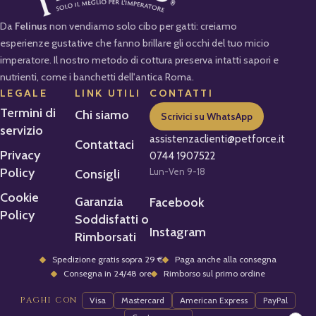
Da
Felinus
non vendiamo solo cibo per gatti: creiamo
esperienze gustative che fanno brillare gli occhi del tuo micio
imperatore. Il nostro metodo di cottura preserva intatti sapori e
nutrienti, come i banchetti dell'antica Roma.
LEGALE
LINK UTILI
CONTATTI
Termini di
Chi siamo
Scrivici su WhatsApp
servizio
assistenzaclienti@petforce.it
Contattaci
Privacy
0744 1907522
Policy
Lun-Ven 9-18
Consigli
Cookie
Garanzia
Facebook
Policy
Soddisfatti o
Instagram
Rimborsati
Spedizione gratis sopra 29 €
Paga anche alla consegna
Consegna in 24/48 ore
Rimborso sul primo ordine
PAGHI CON
Visa
Mastercard
American Express
PayPal