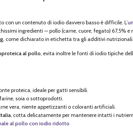
 con un contenuto di iodio davvero basso è difficile. L’
um
issimi ingredienti — pollo (carne, cuore, fegato) 67,5% e 
kg
, come dichiarato in etichetta tra gli additivi nutrizionali
roteica al pollo
, evita inoltre le fonti di iodio tipiche de
onte proteica, ideale per gatti sensibili.
 farine, soia o sottoprodotti.
arne vera, niente appetizzanti o coloranti artificiali.
talia
, cotta delicatamente per mantenere intatti i nutrient
nale al pollo con iodio ridotto