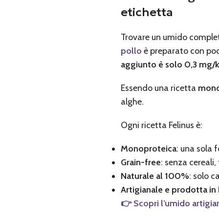
etichetta
Trovare un umido completo
pollo
è preparato con poch
aggiunto è solo 0,3 mg/
Essendo una ricetta
monop
alghe.
Ogni ricetta Felinus è:
Monoproteica
: una sola f
Grain-free
: senza cereali,
Naturale al 100%
: solo c
Artigianale e prodotta in I
👉 Scopri l’umido artigia