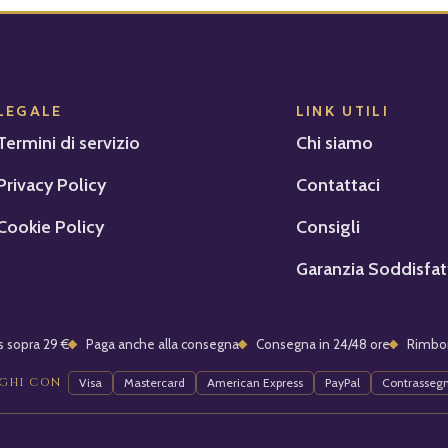
LEGALE
LINK UTILI
Termini di servizio
Chi siamo
Privacy Policy
Contattaci
Cookie Policy
Consigli
Garanzia Soddisfat
s sopra 29 €
Paga anche alla consegna
Consegna in 24/48 ore
Rimbor
GHI CON
Visa
Mastercard
American Express
PayPal
Contrasseg