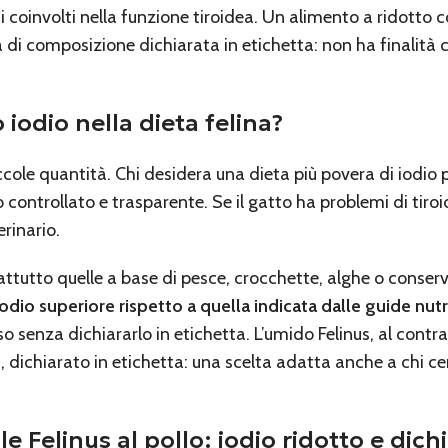
ti coinvolti nella funzione tiroidea. Un alimento a ridotto 
di composizione dichiarata in etichetta: non ha finalità c
 iodio nella dieta felina?
iccole quantità. Chi desidera una dieta più povera di iodio p
controllato e trasparente. Se il gatto ha problemi di tiroid
erinario.
rattutto quelle a base di pesce, crocchette, alghe o conserv
iodio superiore rispetto a quella indicata dalle guide nutri
so senza dichiararlo in etichetta. L’umido Felinus, al contr
e
, dichiarato in etichetta: una scelta adatta anche a chi c
e Felinus al pollo: iodio ridotto e dich