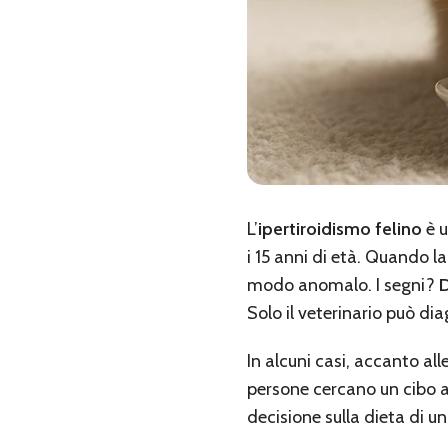
L’
ipertiroidismo felino
è u
i 15 anni di età. Quando l
modo anomalo. I segni?
D
Solo il veterinario può di
In alcuni casi, accanto all
persone cercano un cibo a
decisione sulla dieta di u