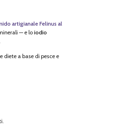
ido artigianale Felinus al
minerali — e lo
iodio
.
lle diete a base di pesce e
i.