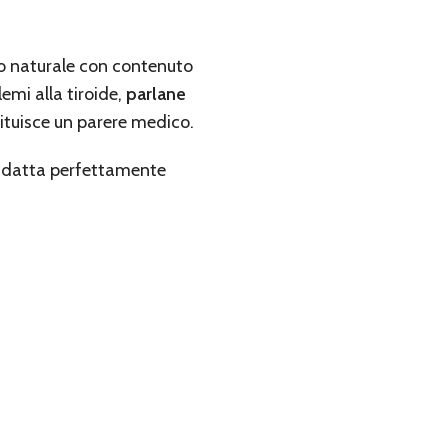
do naturale con contenuto
lemi alla tiroide,
parlane
tituisce un parere medico.
i adatta perfettamente