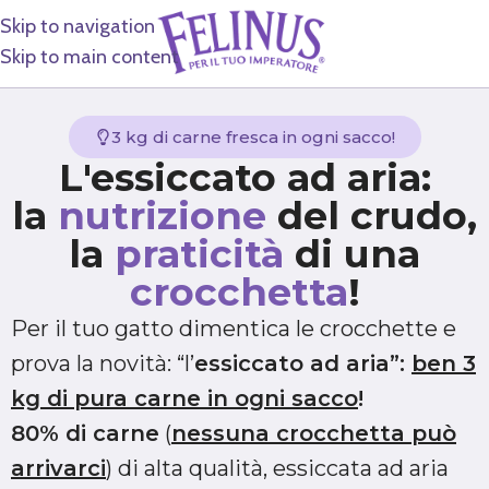
Skip to navigation
Skip to main content
3 kg di carne fresca in ogni sacco!
L'essiccato ad aria:
la
nutrizione
del crudo,
la
praticità
di una
crocchetta
!
Per il tuo gatto dimentica le crocchette e
prova la novità: “l’
essiccato ad aria”:
ben 3
kg di pura carne in ogni sacco
!
80% di carne
(
nessuna crocchetta può
arrivarci
) di alta qualità, essiccata ad aria