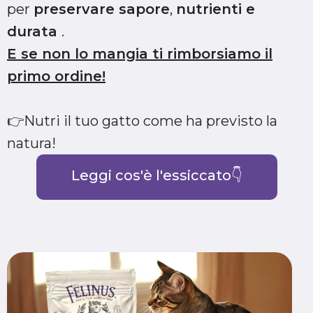
per
preservare sapore
,
nutrienti e
durata
.
E se non lo mangia ti rimborsiamo il
primo ordine!
👉Nutri il tuo gatto come ha previsto la
natura!
Leggi cos'è l'essiccato👇