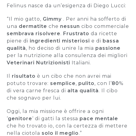
Felinus nasce da un’esigenza di Diego Lucci:
“Il mio gatto,
Gimmy
. Per anni ha sofferto di
una
dermatite
che
nessun
cibo commerciale
sembrava risolvere
.
Frustrato
da ricette
piene di
ingredienti misteriosi
e di
bassa
qualità
, ho deciso di unire la mia
passione
per la nutrizione alla consulenza dei migliori
Veterinari Nutrizionisti
Italiani.
Il
risultato
è un cibo che non avrei mai
potuto trovare:
semplice
,
pulito
, con l’
80
%
di vera carne fresca di
alta qualità
. Il cibo
che sognavo per lui.
Oggi, la mia missione è offrire a ogni
‘
genitore
‘ di gatti la stessa
pace mentale
che ho trovato io, con la certezza di mettere
nella ciotola
solo il meglio
.”