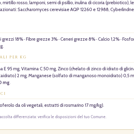
llo, mirtillo rosso, lamponi, semi di psillio, inulina di cicoria (prebiotico),
o frazionati: Saccharomyces cerevisiae AQP 12260 e 12988, Cyberlindne
 grezzi 18% · Fibre grezze 3% · Ceneri grezze 8% · Calcio 1,2% · Fosfo
g.
ALI PER KG
 E 95 mg, Vitamina C 50 mg, Zinco (chelato di zinco di idrato di glicina
taidrato) 2 mg, Manganese (solfato di manganoso monoidrato) 0,5 mg, 
0 mg
.
CI
coferolo da oli vegetali, estratti di rosmarino 17 mg/kg).
accolta differenziata: verifica le disposizioni del tuo Comune.