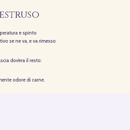
 estruso
mperatura e spinto
itivo se ne va, e va rimesso
cia dov’era il resto:
mente odore di carne.