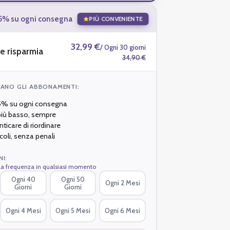
5% su ogni consegna
PIÙ CONVENIENTE
32,99 €
/ Ogni 30 giorni
e risparmia
34,90 €
ANO GLI ABBONAMENTI:
 5% su ogni consegna
 più basso, sempre
nticare di riordinare
coli, senza penali
I:
la frequenza in qualsiasi momento
Ogni 40
Ogni 50
Ogni 2 Mesi
Giorni
Giorni
Ogni 4 Mesi
Ogni 5 Mesi
Ogni 6 Mesi