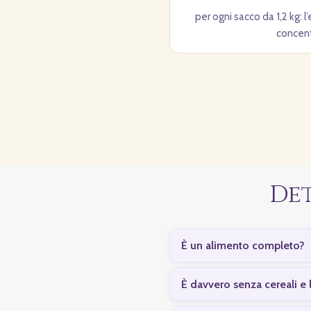
per ogni sacco da 1,2 kg: l
concent
De
È un alimento completo?
È davvero senza cereali e