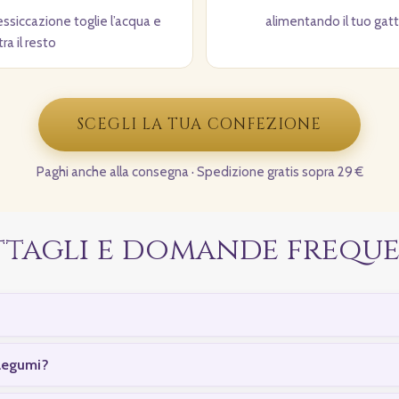
’essiccazione toglie l’acqua e
alimentando il tuo gatt
ra il resto
SCEGLI LA TUA CONFEZIONE
Paghi anche alla consegna · Spedizione gratis sopra 29 €
ttagli e domande freque
 legumi?