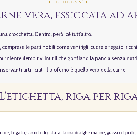
IL CROCCANTE
rne vera, essiccata ad a
na crocchetta. Dentro, però, c’è tutt’altro.
, comprese le parti nobili come ventrigli, cuore e fegato: ricchi
mi
: niente riempitivi inutili che gonfiano la pancia senza nutri
servanti artificiali
: il profumo è quello vero della carne.
L’etichetta, riga per rig
cuore, fegato), amido di patata, farina di alghe marine, grasso di pollo