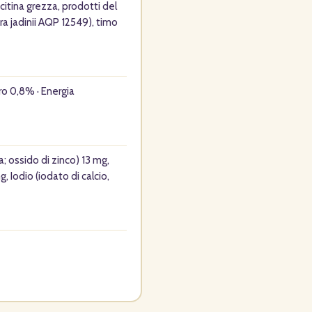
 lecitina grezza, prodotti del
ra jadinii AQP 12549), timo
ro 0,8% · Energia
; ossido di zinco) 13 mg,
Iodio (iodato di calcio,