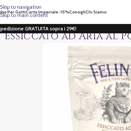
Skip to navigation
ibo Per Gatti
Carta Imperiale -15%
Consigli
Chi Siamo
Skip to main content
pedizione GRATUITA sopra i 29€!
Essiccato ad Aria al Po