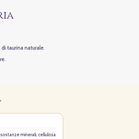
ria
 di taurina naturale.
re.
a
, sostanze minerali, cellulosa