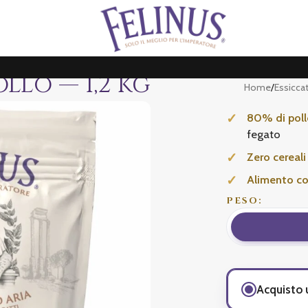
llo — 1,2 kg
Home
/
Essicca
80% di poll
fegato
Zero cereali
Alimento c
PESO:
Acquisto