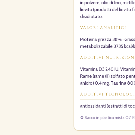
in polvere, olio di lino, mirti
lievito (prodotti del lievit
disidratato.
VALORI ANALITICI
Proteina grezza 38% · Grassi
metabolizzabile 3735 kcal/k
ADDITIVI NUTRIZION
Vitamina D3 240 IU, Vitamina
Rame (rame (II) solfato pen
anidro) 0,4 mg,
Taurina 80
ADDITIVI TECNOLOGI
antiossidanti (estratti di to
♻️ Sacco in plastica mista O7. R