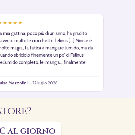
★★★★★
a mia gattina, poco più di un anno, ha gradito
avvero molto le crocchette felinus […] Minnie è
olto magra, fa fatica a mangiare l’umido, ma da
uando sbriciolo finemente un po’ di Felinus
ell’umido completo, lei mangia… finalmente!
uisa Mazzolini
— 22 luglio 2026
atore?
 € al giorno