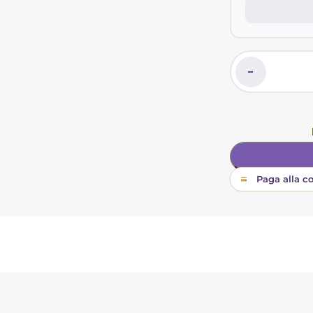
-
Paga alla c