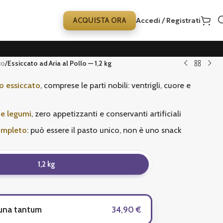
ACQUISTA ORA
Accedi / Registrati
to
/
Essiccato ad Aria al Pollo — 1,2 kg
o essiccato
, comprese le parti nobili: ventrigli, cuore e
 e legumi
, zero appetizzanti e conservanti artificiali
ompleto
: può essere il pasto unico, non è uno snack
1,2 kg
 una tantum
34,90 €