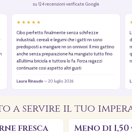
su 124 recensioni verificate Google
★★★★★
Cibo perfetto finalmente senza schifezze
L
–
industriali, cereali e legumi che i gatti nn sono
d
predisposti a mangiare nn sn onnivori. Il mio gattino
m
n
anche senza preparazione ha mangiato tutto fino
q
all’ultima briciola e tuttora lo fa. Forza ragazzi
n
continuate cosi aspetto altri gusti
Laura Rinaudo
— 20 luglio 2026
L
o a servire il tuo imper
arne fresca
Meno di 1,50